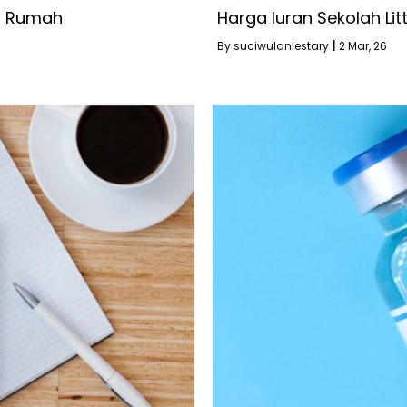
i Rumah
Harga Iuran Sekolah Lit
By
suciwulanlestary
|
2
Mar, 26