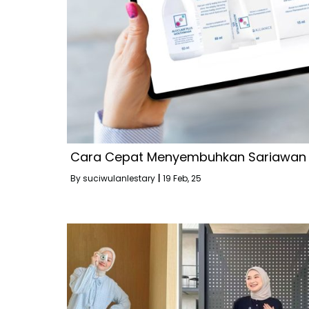
Cara Cepat Menyembuhkan Sariawan 
By
suciwulanlestary
|
19
Feb, 25