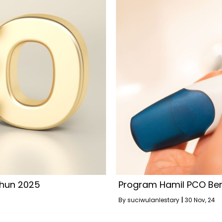
ahun 2025
Program Hamil PCO Ber
By
suciwulanlestary
|
30
Nov, 24