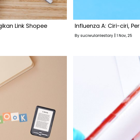
gikan Link Shopee
Influenza A: Ciri-ciri,
By
suciwulanlestary
|
1
Nov, 25