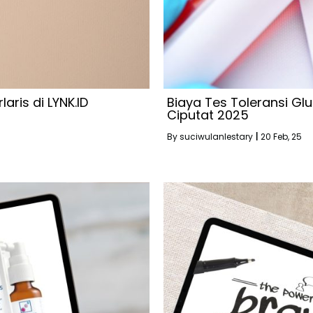
aris di LYNK.ID
Biaya Tes Toleransi Glu
Ciputat 2025
By
suciwulanlestary
|
20
Feb, 25