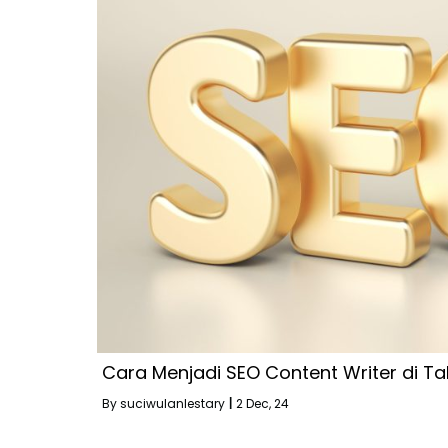
Cara Menjadi SEO Content Writer di T
By
suciwulanlestary
|
2
Dec, 24